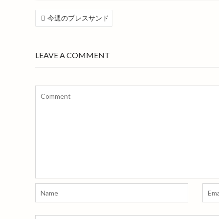
k
投
今週のプレスサンド
稿
ナ
ビ
LEAVE A COMMENT
ゲ
ー
シ
ョ
ン