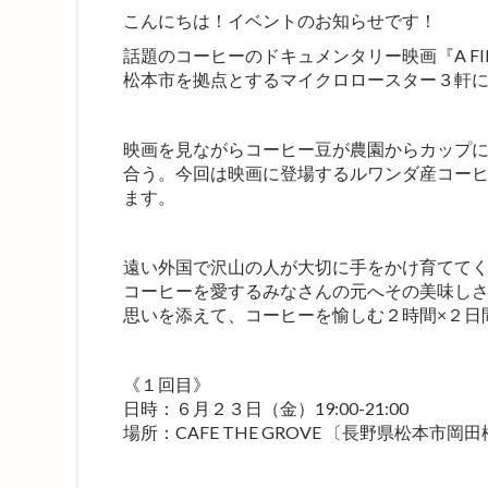
こんにちは！イベントのお知らせです！
話題のコーヒーのドキュメンタリー映画『A FILM
松本市を拠点とするマイクロロースター３軒に
映画を見ながらコーヒー豆が農園からカップ
合う。今回は映画に登場するルワンダ産コー
ます。
遠い外国で沢山の人が大切に手をかけ育てて
コーヒーを愛するみなさんの元へその美味し
思いを添えて、コーヒーを愉しむ２時間×２日
《１回目》
日時：６月２３日（金）19:00-21:00
場所：CAFE THE GROVE 〔長野県松本市岡田