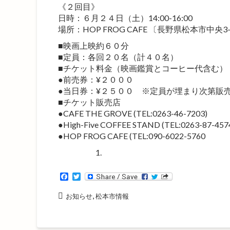
《２回目》
日時：６月２４日（土）14:00-16:00
場所：HOP FROG CAFE 〔長野県松本市中央3-
■映画上映約６０分
■定員：各回２０名（計４０名）
■チケット料金（映画鑑賞とコーヒー代含む）
●前売券：¥２０００
●当日券：¥２５００ ※定員が埋まり次第販
■チケット販売店
●CAFE THE GROVE (TEL:0263-46-7203)
●High-Five COFFEE STAND (TEL:0263-87-457
●HOP FROG CAFE (TEL:090-6022-5760
F
T
a
w
c
i
,
お知らせ
松本市情報
e
t
b
t
o
e
o
r