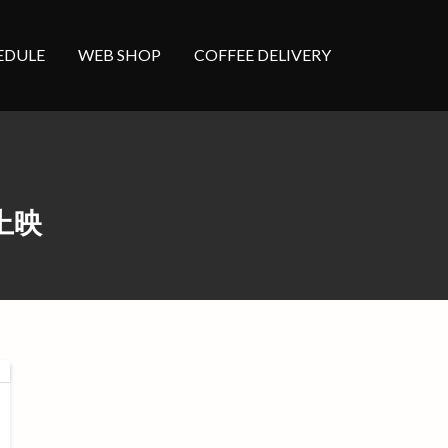
EDULE
WEB SHOP
COFFEE DELIVERY
】上映