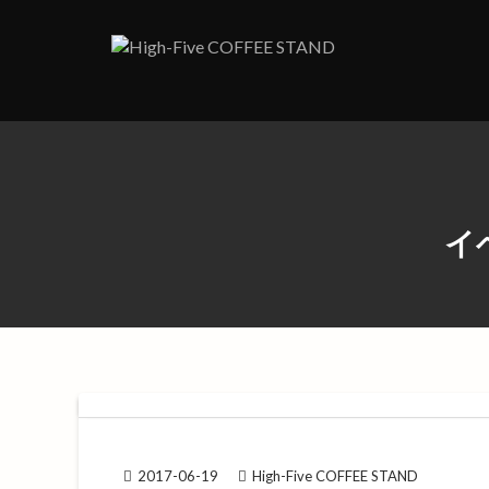
Skip
to
content
イベ
2017-06-19
High-Five COFFEE STAND