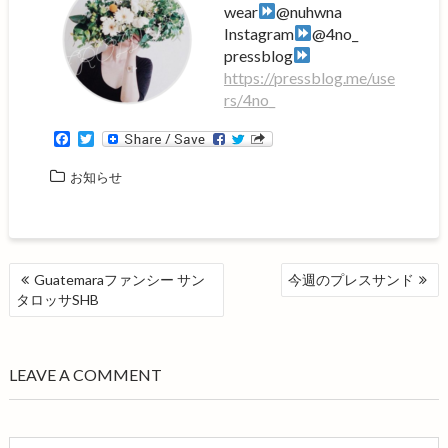
wear
@nuhwna
Instagram
@4no_
pressblog
https://pressblog.me/use
rs/4no_
F
T
a
w
c
i
お知らせ
e
t
b
t
o
e
o
r
k
投
Guatemaraファンシー サン
今週のプレスサンド
稿
タロッサSHB
ナ
ビ
ゲ
LEAVE A COMMENT
ー
シ
ョ