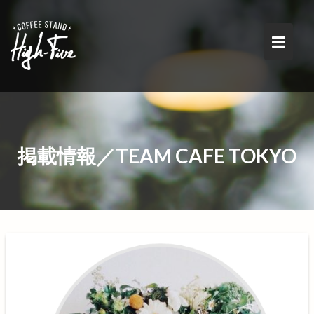
Skip
to
content
掲載情報／TEAM CAFE TOKYO