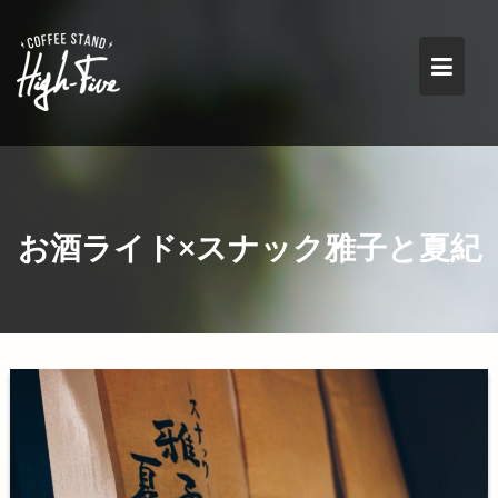
Skip
to
content
お酒ライド×スナック雅子と夏紀