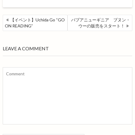
o
e
o
r
k
投
【イベント】Uchida Go “GO
パプアニューギニア ブヌン・
稿
ON READING”
ウーの販売をスタート！
ナ
ビ
ゲ
LEAVE A COMMENT
ー
シ
ョ
ン