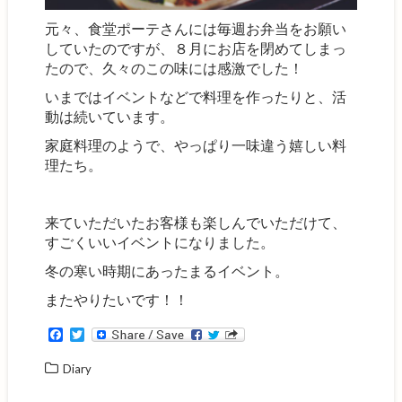
元々、食堂ポーテさんには毎週お弁当をお願い
していたのですが、８月にお店を閉めてしまっ
たので、久々のこの味には感激でした！
いまではイベントなどで料理を作ったりと、活
動は続いています。
家庭料理のようで、やっぱり一味違う嬉しい料
理たち。
来ていただいたお客様も楽しんでいただけて、
すごくいいイベントになりました。
冬の寒い時期にあったまるイベント。
またやりたいです！！
F
T
a
w
c
i
Diary
e
t
b
t