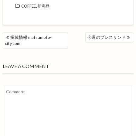
c
i
,
COFFEE
新商品
e
t
b
t
o
e
o
r
k
投
掲載情報 matsumoto-
今週のプレスサンド
稿
city.com
ナ
ビ
ゲ
LEAVE A COMMENT
ー
シ
ョ
ン