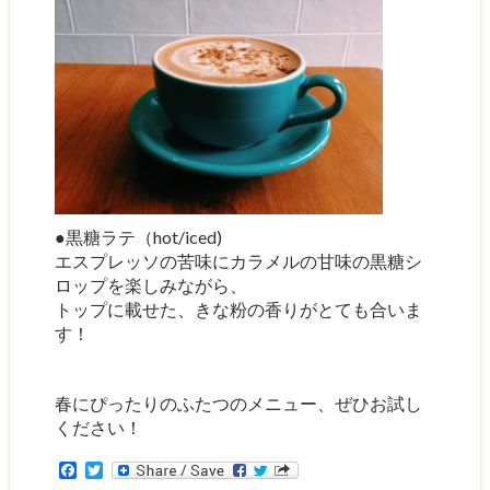
●黒糖ラテ（hot/iced)
エスプレッソの苦味にカラメルの甘味の黒糖シ
ロップを楽しみながら、
トップに載せた、きな粉の香りがとても合いま
す！
春にぴったりのふたつのメニュー、ぜひお試し
ください！
F
T
a
w