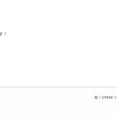
！
す！
祝！OPEN!