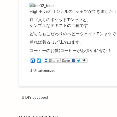
High-FiveオリジナルのTシャツができました
ロゴ入りのポケットTシャツと、
シンプルなテキストの二種です！
どちらもこだわりのヘビーウェイトTシャツで
着れば着るほど味が出ます。
コーヒーのお供(コーヒーがお供か)にぜひ！
F
T
a
w
c
i
Uncategorized
e
t
b
t
o
e
o
r
k
投
DIY dust box!
稿
ナ
ビ