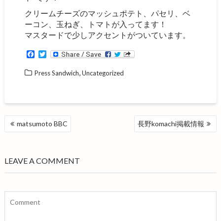
クリームチーズのマッシュポテト、パセリ、ベ
ーコン、玉ねぎ、トマトが入ってます！
マスタードで少しアクセントがついています。
F
T
a
w
c
i
,
Press Sandwich
Uncategorized
e
t
b
t
o
e
o
r
k
投
matsumoto BBC
長野komachi掲載情報
稿
ナ
ビ
LEAVE A COMMENT
ゲ
ー
シ
ョ
ン